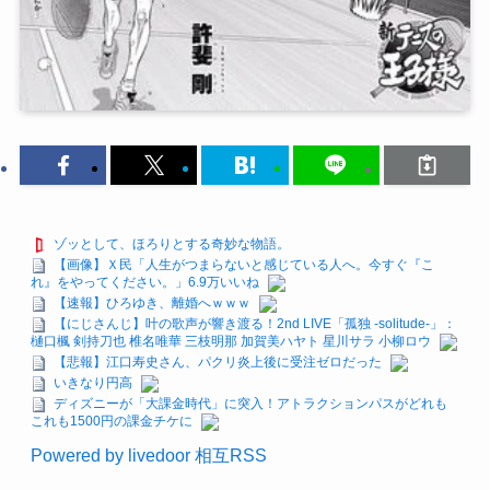
ゾッとして、ほろりとする奇妙な物語。
【画像】Ｘ民「人生がつまらないと感じている人へ。今すぐ『こ
れ』をやってください。」6.9万いいね
【速報】ひろゆき、離婚へｗｗｗ
【にじさんじ】叶の歌声が響き渡る！2nd LIVE「孤独 -solitude-」：
樋口楓 剣持刀也 椎名唯華 三枝明那 加賀美ハヤト 星川サラ 小柳ロウ
【悲報】江口寿史さん、パクリ炎上後に受注ゼロだった
いきなり円高
ディズニーが「大課金時代」に突入！アトラクションパスがどれも
これも1500円の課金チケに
Powered by livedoor 相互RSS