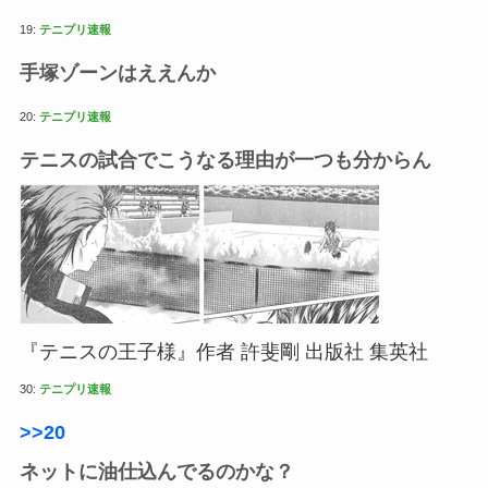
19:
テニプリ速報
手塚ゾーンはええんか
20:
テニプリ速報
テニスの試合でこうなる理由が一つも分からん
『テニスの王子様』作者 許斐剛 出版社 集英社
30:
テニプリ速報
>>20
ネットに油仕込んでるのかな？