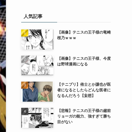
人気記事
【画像】テニスの王子様の竜崎
桜乃ｗｗｗ
【画像】テニスの王子様、今度
は野球漫画になる
【テニプリ】侑士とか謙也が医
者になるとしたらどんな医者に
なるんだろう【妄想】
【悲報】テニスの王子様の越前
リョーガの能力、強すぎて勝ち
目がない