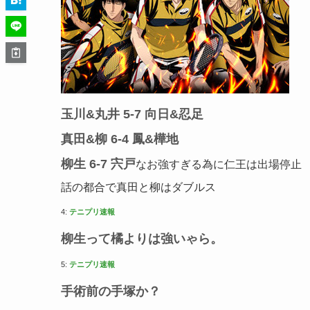
玉川&丸井 5-7 向日&忍足
真田&柳 6-4 鳳&樺地
柳生 6-7 宍戸
なお強すぎる為に仁王は出場停止
話の都合で真田と柳はダブルス
4:
テニプリ速報
柳生って橘よりは強いゃら。
5:
テニプリ速報
手術前の手塚か？