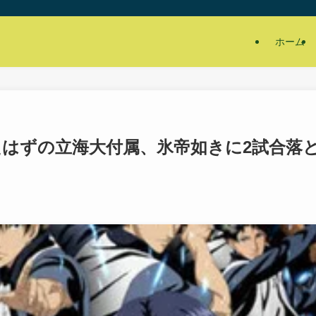
ホーム
たはずの立海大付属、氷帝如きに2試合落