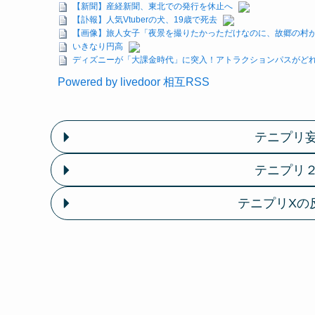
【新聞】産経新聞、東北での発行を休止へ
【訃報】人気Vtuberの犬、19歳で死去
【画像】旅人女子「夜景を撮りたかっただけなのに、故郷の村が燃
いきなり円高
ディズニーが「大課金時代」に突入！アトラクションパスがどれ
Powered by livedoor 相互RSS
テニプリ
テニプリ
テニプリXの