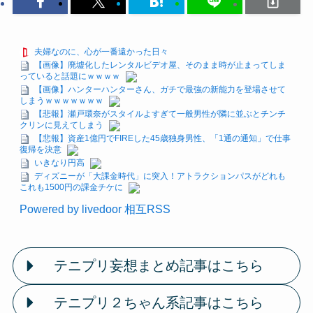
夫婦なのに、心が一番遠かった日々
【画像】廃墟化したレンタルビデオ屋、そのまま時が止まってしま
っていると話題にｗｗｗｗ
【画像】ハンターハンターさん、ガチで最強の新能力を登場させて
しまうｗｗｗｗｗｗｗ
【悲報】瀬戸環奈がスタイルよすぎて一般男性が隣に並ぶとチンチ
クリンに見えてしまう
【悲報】資産1億円でFIREした45歳独身男性、「1通の通知」で仕事
復帰を決意
いきなり円高
ディズニーが「大課金時代」に突入！アトラクションパスがどれも
これも1500円の課金チケに
Powered by livedoor 相互RSS
テニプリ妄想まとめ記事はこちら
テニプリ２ちゃん系記事はこちら