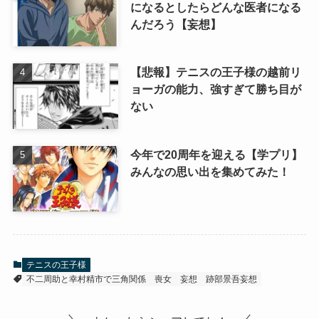
になるとしたらどんな医者になる
んだろう【妄想】
【悲報】テニスの王子様の越前リ
ョーガの能力、強すぎて勝ち目が
ない
今年で20周年を迎える【学プリ】
みんなの思い出を集めてみた！
テニスの王子様
不二周助と幸村精市で三角関係
喪女
妄想
跡部景吾妄想