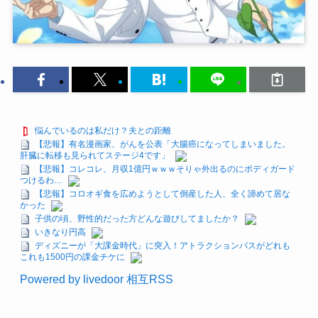
悩んでいるのは私だけ？夫との距離
【悲報】有名漫画家、がんを公表「大腸癌になってしまいました。
肝臓に転移も見られてステージ4です」
【悲報】コレコレ、月収1億円ｗｗｗそりゃ外出るのにボディガード
つけるわ…
【悲報】コロオギ食を広めようとして倒産した人、全く諦めて居な
かった
子供の頃、野性的だった方どんな遊びしてましたか？
いきなり円高
ディズニーが「大課金時代」に突入！アトラクションパスがどれも
これも1500円の課金チケに
Powered by livedoor 相互RSS