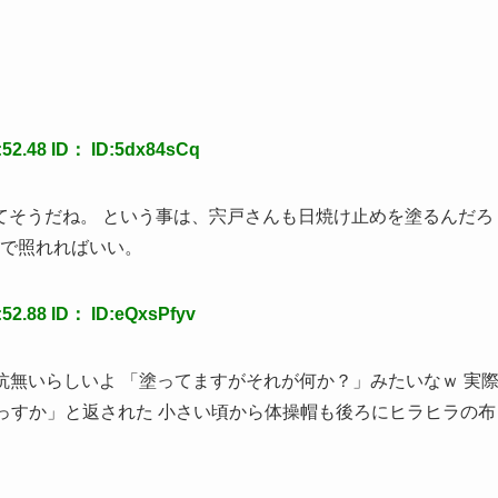
2.48 ID： ID:5dx84sCq
てそうだね。 という事は、宍戸さんも日焼け止めを塗るんだろ
じで照れればいい。
2.88 ID： ID:eQxsPfyv
抵抗無いらしいよ 「塗ってますがそれが何か？」みたいなｗ 実
っすか」と返された 小さい頃から体操帽も後ろにヒラヒラの布