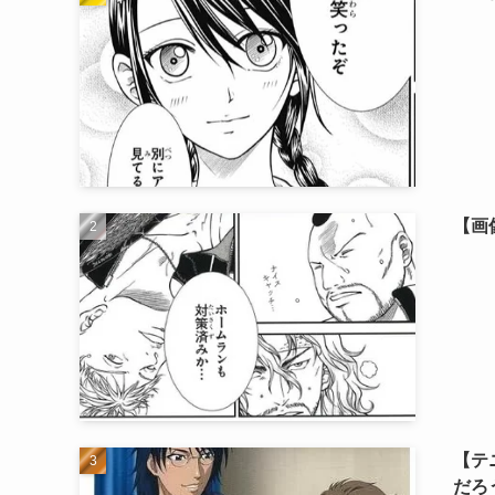
【画
【テ
だろ