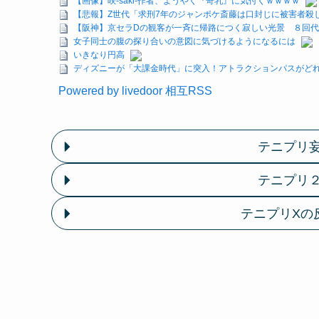
【画像】咲-saki-作者、ようやく『奇乳』に気付くｗｗｗｗ
【悲報】Z世代「求刑7年のジャンポケ斎藤は口封じに被害者殺
【阪神】京セラDの観客が一斉に帰路につく寂しい光景 ８回
女子同士の腹の探り合いの意図に気づけるようになるには
いきなり円高
ディズニーが「大課金時代」に突入！アトラクションパスがどれ
Powered by livedoor 相互RSS
テニプリ
テニプリ
テニプリXの