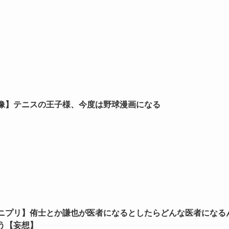
像】テニスの王子様、今度は野球漫画になる
ニプリ】侑士とか謙也が医者になるとしたらどんな医者になる
う【妄想】