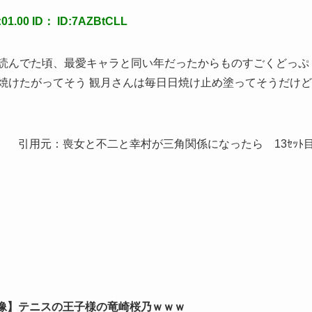
1.00 ID： ID:7AZBtCLL
で読んでた頃、最愛キャラと同い年だったからものすごくどっぷ
焼けたがってそう 観月さんは毎日日焼け止め塗ってそうだけど
引用元：喪女と不二と幸村が三角関係になったら 13ｾｯﾄ
像】テニスの王子様の竜崎桜乃ｗｗｗ