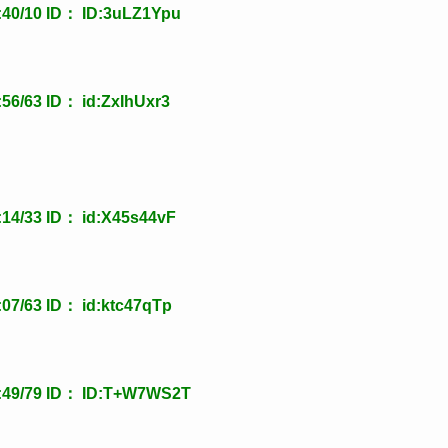
0/10 ID： ID:3uLZ1Ypu
/63 ID： id:ZxIhUxr3
4/33 ID： id:X45s44vF
/63 ID： id:ktc47qTp
49/79 ID： ID:T+W7WS2T