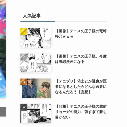
人気記事
【画像】テニスの王子様の竜崎
桜乃ｗｗｗ
【画像】テニスの王子様、今度
は野球漫画になる
【テニプリ】侑士とか謙也が医
者になるとしたらどんな医者に
なるんだろう【妄想】
【悲報】テニスの王子様の越前
リョーガの能力、強すぎて勝ち
目がない