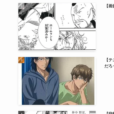
【画
【テ
だろ
【悲