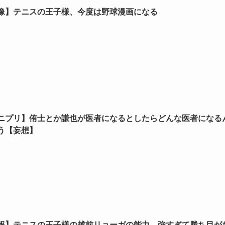
像】テニスの王子様、今度は野球漫画になる
ニプリ】侑士とか謙也が医者になるとしたらどんな医者になる
う【妄想】
報】テニスの王子様の越前リョーガの能力、強すぎて勝ち目が