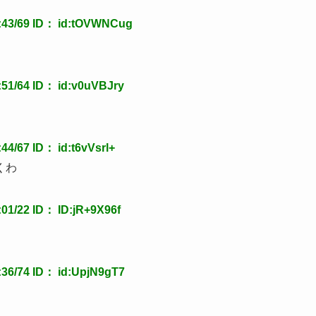
3/69 ID： id:tOVWNCug
1/64 ID： id:v0uVBJry
/67 ID： id:t6vVsrl+
くわ
/22 ID： ID:jR+9X96f
6/74 ID： id:UpjN9gT7