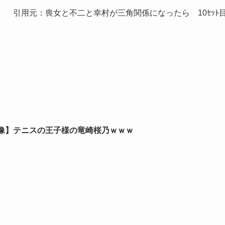
引用元：喪女と不二と幸村が三角関係になったら 10ｾｯﾄ
像】テニスの王子様の竜崎桜乃ｗｗｗ