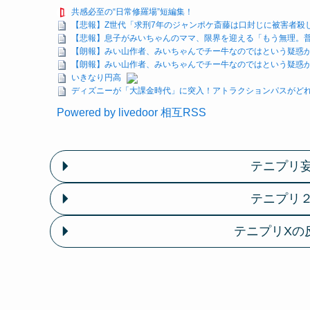
共感必至の“日常修羅場”短編集！
【悲報】Z世代「求刑7年のジャンポケ斎藤は口封じに被害者殺
【悲報】息子がみいちゃんのママ、限界を迎える「もう無理。
【朗報】みい山作者、みいちゃんでチー牛なのではという疑惑が生
【朗報】みい山作者、みいちゃんでチー牛なのではという疑惑が生
いきなり円高
ディズニーが「大課金時代」に突入！アトラクションパスがどれ
Powered by livedoor 相互RSS
テニプリ
テニプリ
テニプリXの