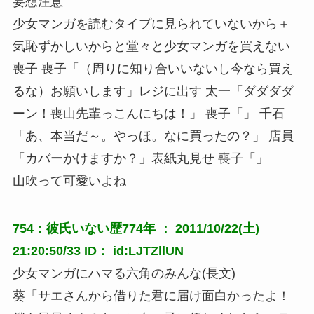
妄想注意
少女マンガを読むタイプに見られていないから＋
気恥ずかしいからと堂々と少女マンガを買えない
喪子 喪子「（周りに知り合いいないし今なら買え
るな）お願いします」レジに出す 太一「ダダダダ
ーン！喪山先輩っこんにちは！」 喪子「」 千石
「あ、本当だ～。やっほ。なに買ったの？」 店員
「カバーかけますか？」表紙丸見せ 喪子「」
山吹って可愛いよね
754：彼氏いない歴774年 ： 2011/10/22(土)
21:20:50/33 ID： id:LJTZllUN
少女マンガにハマる六角のみんな(長文)
葵「サエさんから借りた君に届け面白かったよ！