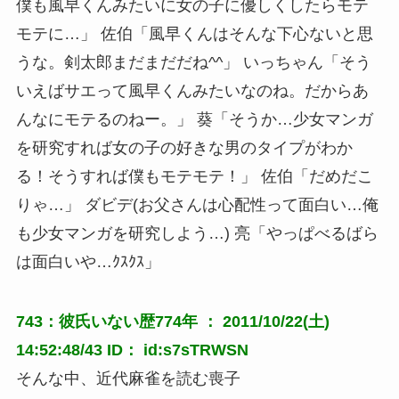
僕も風早くんみたいに女の子に優しくしたらモテ
モテに…」 佐伯「風早くんはそんな下心ないと思
うな。剣太郎まだまだだね^^」 いっちゃん「そう
いえばサエって風早くんみたいなのね。だからあ
んなにモテるのねー。」 葵「そうか…少女マンガ
を研究すれば女の子の好きな男のタイプがわか
る！そうすれば僕もモテモテ！」 佐伯「だめだこ
りゃ…」 ダビデ(お父さんは心配性って面白い…俺
も少女マンガを研究しよう…) 亮「やっぱべるばら
は面白いや…ｸｽｸｽ」
743：彼氏いない歴774年 ： 2011/10/22(土)
14:52:48/43 ID： id:s7sTRWSN
そんな中、近代麻雀を読む喪子