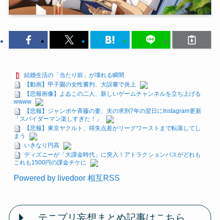
結婚生活の「当たり前」が壊れる瞬間
【動画】甲子園の女性審判、大誤審で炎上
【悲報画像】よゐこの二人、新しいゲームチャンネルを立ち上げる
wwww
【悲報】ジャンポケ斉藤の妻、夫の求刑7年の翌日にInstagram更新
「スパイダーマン楽しすぎた！」
【悲報】東京ヤクルト、得失点差がリーグワーストまで転落してし
まう
いきなり円高
ディズニーが「大課金時代」に突入！アトラクションパスがどれも
これも1500円の課金チケに
Powered by livedoor 相互RSS
テニプリ妄想まとめ記事はこちら