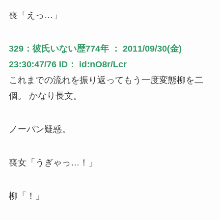
喪「えっ…」
329：彼氏いない歴774年 ： 2011/09/30(金)
23:30:47/76 ID： id:nO8r/Lcr
これまでの流れを振り返ってもう一度変態柳を二
個。 かなり長文。
ノーパン疑惑。
喪女「うぎゃっ…！」
柳「！」