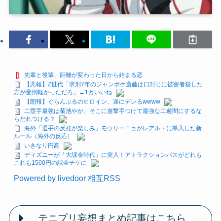
先輩と後輩、距離が変わった日から始まる恋
【悲報】Z世代「求刑7年のジャンポケ斎藤は口封じに被害者殺した
方が量刑軽かっただろ」←1万いいね
【朗報】ぐらんぶるのヒロイン、遂にデレるwwww
二塁手最強は菊池やが、そこに遊撃手つけて最強な二遊間にするな
らだれつける？
海外「選手の反発が楽しみ」モウリーニョがレアル・に導入した新
ルール（海外の反応）
いきなり円高
ディズニーが「大課金時代」に突入！アトラクションパスがどれも
これも1500円の課金チケに
Powered by livedoor 相互RSS
テニプリ妄想まとめ記事はこちら