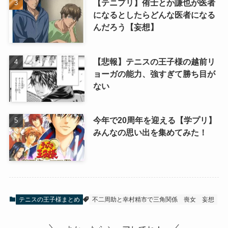
【テニプリ】侑士とか謙也が医者
になるとしたらどんな医者になる
んだろう【妄想】
【悲報】テニスの王子様の越前リ
ョーガの能力、強すぎて勝ち目が
ない
今年で20周年を迎える【学プリ】
みんなの思い出を集めてみた！
テニスの王子様まとめ
不二周助と幸村精市で三角関係
喪女
妄想