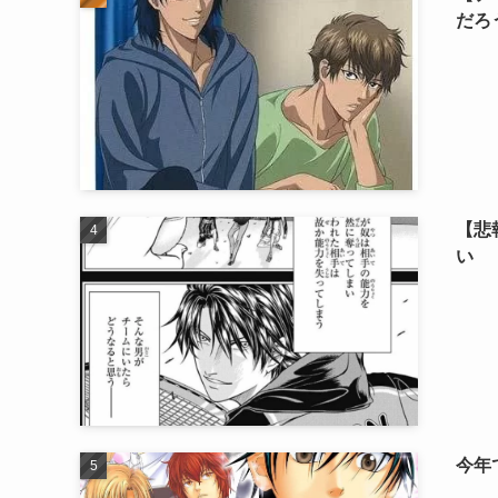
だろ
【悲
い
今年