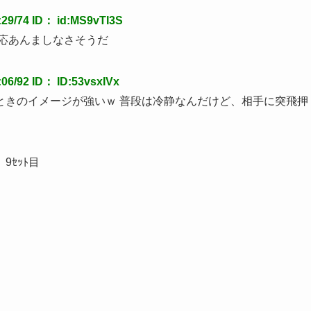
9/74 ID： id:MS9vTI3S
応あんましなさそうだ
/92 ID： ID:53vsxIVx
ときのイメージが強いｗ 普段は冷静なんだけど、相手に突飛押
ｾｯﾄ目