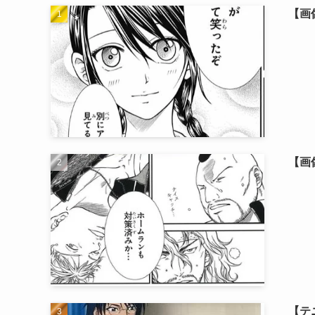
【画
【画
【テ