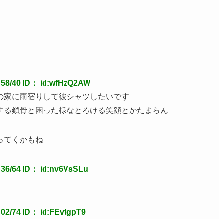
8/40 ID： id:wfHzQ2AW
の家に雨宿りして彼シャツしたいです
する鎖骨と困った様なとろける笑顔とかたまらん
ってくかもね
6/64 ID： id:nv6VsSLu
/74 ID： id:FEvtgpT9