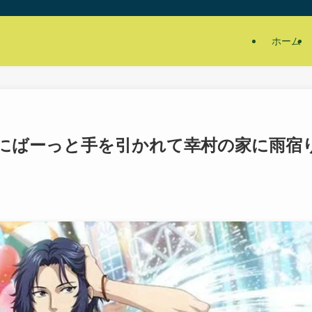
ホーム
にばーっと手を引かれて幸村の家に雨宿
】