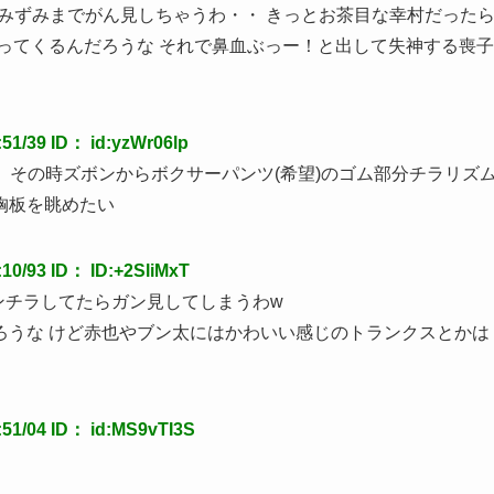
らすみずみまでがん見しちゃうわ・・ きっとお茶目な幸村だった
ってくるんだろうな それで鼻血ぶっー！と出して失神する喪子
/39 ID： id:yzWr06lp
可。その時ズボンからボクサーパンツ(希望)のゴム部分チラリズ
胸板を眺めたい
/93 ID： ID:+2SliMxT
パンチラしてたらガン見してしまうわw
ろうな けど赤也やブン太にはかわいい感じのトランクスとかは
1/04 ID： id:MS9vTI3S