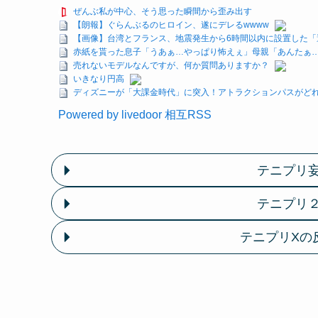
ぜんぶ私が中心、そう思った瞬間から歪み出す
【朗報】ぐらんぶるのヒロイン、遂にデレるwwww
【画像】台湾とフランス、地震発生から6時間以内に設置した「
赤紙を貰った息子「うあぁ…やっぱり怖えぇ」母親「あんたぁ
売れないモデルなんですが、何か質問ありますか？
いきなり円高
ディズニーが「大課金時代」に突入！アトラクションパスがどれ
Powered by livedoor 相互RSS
テニプリ
テニプリ
テニプリXの