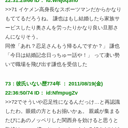
22:31:25/66 ID： id:WNj0qSno
>>71 イケメン高身長なスポーツマンだからかなり
もててるだろうね。 謙也はもし結婚したら家族サ
ービスしたり奥さんを労ったりかなり良い旦那さ
んになりそう。
同僚「あれ？忍足さんもう帰るんですか？」 謙也
「今日は結婚記念日っちゅー話や！」 って凄い勢
いで職場を飛び出す謙也を受信した
73：彼氏いない歴774年 ： 2011/08/19(金)
22:36:50/74 ID： id:NfmpugZv
>>72でそういや忍足性になるんだっけ…と再認識
したわ。眼鏡の方ともお揃いかぁ。 親戚が集まる
たびにあのノッペリした関西弁を効けると思うと