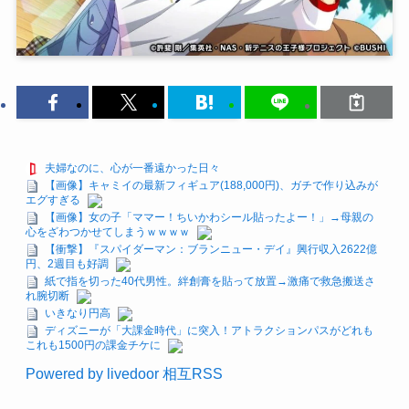
夫婦なのに、心が一番遠かった日々
【画像】キャミイの最新フィギュア(188,000円)、ガチで作り込みが
エグすぎる
【画像】女の子「ママー！ちいかわシール貼ったよー！」→母親の
心をざわつかせてしまうｗｗｗｗ
【衝撃】『スパイダーマン：ブランニュー・デイ』興行収入2622億
円、2週目も好調
紙で指を切った40代男性。絆創膏を貼って放置→激痛で救急搬送さ
れ腕切断
いきなり円高
ディズニーが「大課金時代」に突入！アトラクションパスがどれも
これも1500円の課金チケに
Powered by livedoor 相互RSS