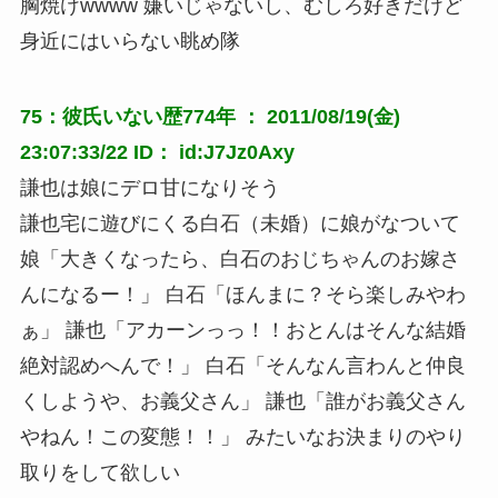
胸焼けwwww 嫌いじゃないし、むしろ好きだけど
身近にはいらない眺め隊
75：彼氏いない歴774年 ： 2011/08/19(金)
23:07:33/22 ID： id:J7Jz0Axy
謙也は娘にデロ甘になりそう
謙也宅に遊びにくる白石（未婚）に娘がなついて
娘「大きくなったら、白石のおじちゃんのお嫁さ
んになるー！」 白石「ほんまに？そら楽しみやわ
ぁ」 謙也「アカーンっっ！！おとんはそんな結婚
絶対認めへんで！」 白石「そんなん言わんと仲良
くしようや、お義父さん」 謙也「誰がお義父さん
やねん！この変態！！」 みたいなお決まりのやり
取りをして欲しい