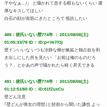
子やなぁ…/』 と囁かれて息する暇もないくらい 濃
厚なキスしてほしい
白石の顔が首筋にきたところで 抵抗したい
489：彼氏いない歴774年 ： 2011/08/06(土)
01:05:33/79 ID： ID:p+Ve7/Oj
壁ドンいいな いつも冷静な柳が嫉妬と独占欲を剥
き出しにした所を見たい 「お前は俺のものだろ
う？」とかあの声で囁かれたら軽く昇天できる
491：彼氏いない歴774年 ： 2011/08/06(土)
01:12:51/60 ID： ID:61fZuxCu
壁どん注意
｢壁どんが喪女の理想｣と財前から聞いた謙也 よっ