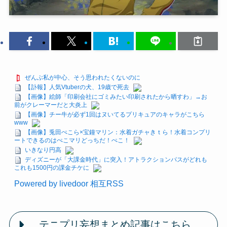
ぜんぶ私が中心、そう思われたくないのに
【訃報】人気Vtuberの犬、19歳で死去
【画像】絵師「印刷会社にゴミみたい印刷されたから晒すわ」→お
前がクレーマーだと大炎上
【画像】チー牛が必ず1回はヌいてるプリキュアのキャラがこちら
www
【画像】兎田ぺこら×宝鐘マリン：水着ガチャきｔら！水着コンプリ
ートできるのはぺこマリどっちだ！ぺこ！
いきなり円高
ディズニーが「大課金時代」に突入！アトラクションパスがどれも
これも1500円の課金チケに
Powered by livedoor 相互RSS
テニプリ妄想まとめ記事はこちら