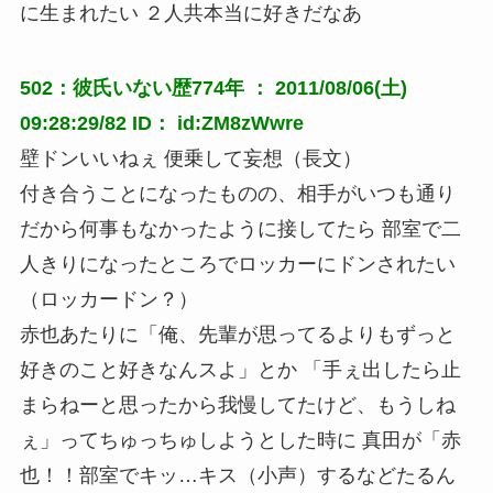
に生まれたい ２人共本当に好きだなあ
502：彼氏いない歴774年 ： 2011/08/06(土)
09:28:29/82 ID： id:ZM8zWwre
壁ドンいいねぇ 便乗して妄想（長文）
付き合うことになったものの、相手がいつも通り
だから何事もなかったように接してたら 部室で二
人きりになったところでロッカーにドンされたい
（ロッカードン？）
赤也あたりに「俺、先輩が思ってるよりもずっと
好きのこと好きなんスよ」とか 「手ぇ出したら止
まらねーと思ったから我慢してたけど、もうしね
ぇ」ってちゅっちゅしようとした時に 真田が「赤
也！！部室でキッ…キス（小声）するなどたるん