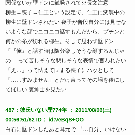
関係ないが壁ドンに触発されて※長文注意
柳生→喪子→仁王という設定で、仁王に変装中の
柳生に壁ドンされたい 喪子が普段自分には見せな
いような顔でニコニコ話すもんだから、プチンと
何かの糸が切れる柳生。そして思わず壁ドン
「『俺』と話す時は随分楽しそうな顔するんじゃ
の」 って苦しそうな悲しそうな表情で言われたい
「え…」って怯えて固まる喪子にハッとして
「……すみません」とだけ言ってその場を後にし
てほしい 裏紳士を見たい
487：彼氏いない歴774年 ： 2011/08/06(土)
00:56:51/62 ID： id:veBqS+QO
白石に壁ドンしたあと耳元で 『…自分、いけない