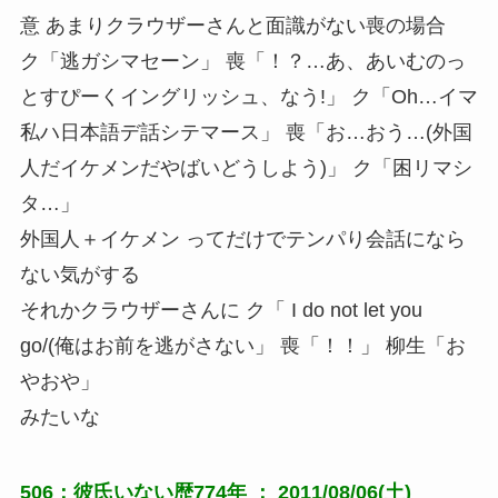
意 あまりクラウザーさんと面識がない喪の場合
ク「逃ガシマセーン」 喪「！？…あ、あいむのっ
とすぴーくイングリッシュ、なう!」 ク「Oh…イマ
私ハ日本語デ話シテマース」 喪「お…おう…(外国
人だイケメンだやばいどうしよう)」 ク「困リマシ
タ…」
外国人＋イケメン ってだけでテンパり会話になら
ない気がする
それかクラウザーさんに ク「 I do not let you
go/(俺はお前を逃がさない」 喪「！！」 柳生「お
やおや」
みたいな
506：彼氏いない歴774年 ： 2011/08/06(土)