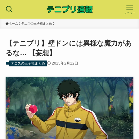
メニュー
ホーム
テニスの王子様まとめ
【テニプリ】壁ドンには異様な魔力があ
るな… 【妄想】
2025年2月22日
テニスの王子様まとめ