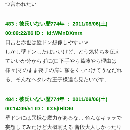
つ言われたい
483：彼氏いない歴774年 ： 2011/08/06(土)
00:09:22/86 ID： id:WMnDXmrx
日吉と赤也は壁ドン想像しやすいｗ
しかし壁ドンしたはいいけど、どう気持ちを伝え
ていいか分からずに(口下手やら葛藤やら理由は
様々)そのまま喪子の肩に額をくっつけてうなだれ
る、そんなヘタレな王子様達も見たいです。
484：彼氏いない歴774年 ： 2011/08/06(土)
00:14:09/51 ID： ID:5jIHlO6I
壁ドンには異様な魔力があるな… 色んなキャラで
妄想してみたけど大概萌える 普段大人しかったり