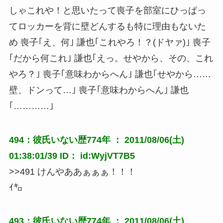
しゃこれや！と思いたって喪子を部室にひっぱっ
てロッカーを背に壁どんするも特に理由もないた
め 喪子｢え、何｣ 謙也｢これやろ！？(ドヤァ)｣ 喪子
｢だから何これ｣ 謙也｢えっ。せやから、その、これ
やろ？｣ 喪子｢意味わからへん｣ 謙也｢せやから……
壁、ドンって…｣ 喪子｢意味わからへん｣ 謙也
｢…………｣
494：彼氏いない歴774年 ： 2011/08/06(土)
01:38:01/39 ID： id:WyjVT7B5
>>491 けんやああぁぁぁ！！！
ｲ㌔
493：彼氏いない歴774年 ： 2011/08/06(土)