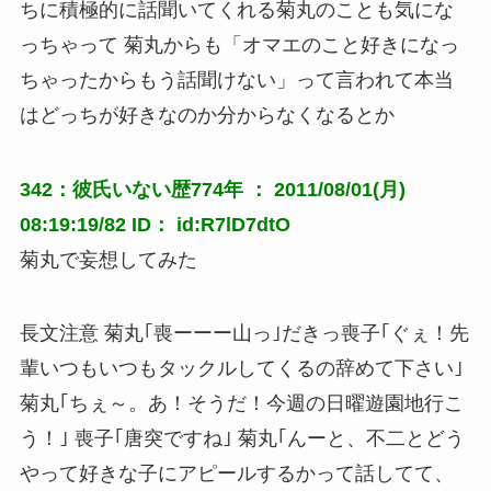
ちに積極的に話聞いてくれる菊丸のことも気にな
っちゃって 菊丸からも「オマエのこと好きになっ
ちゃったからもう話聞けない」って言われて本当
はどっちが好きなのか分からなくなるとか
342：彼氏いない歴774年 ： 2011/08/01(月)
08:19:19/82 ID： id:R7lD7dtO
菊丸で妄想してみた
長文注意 菊丸｢喪ーーー山っ｣だきっ喪子｢ぐぇ！先
輩いつもいつもタックルしてくるの辞めて下さい｣
菊丸｢ちぇ～。あ！そうだ！今週の日曜遊園地行こ
う！｣ 喪子｢唐突ですね｣ 菊丸｢んーと、不二とどう
やって好きな子にアピールするかって話してて、