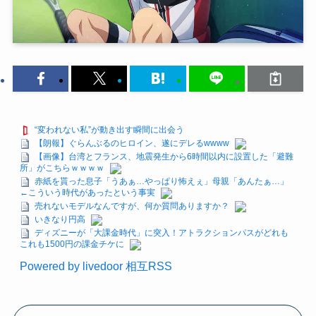
“変われない私”が動き出す瞬間に出会う
【朗報】ぐらんぶるのヒロイン、遂にデレるwwww
【画像】台湾とフランス、地震発生から6時間以内に設置した「避難
所」がこちらｗｗｗｗ
赤紙を貰った息子「うあぁ…やっぱり怖えぇ」母親「あんたぁ…」
←こういう時代があったという事実
売れないモデルなんですが、何か質問ありますか？
いきなり円高
ディズニーが「大課金時代」に突入！アトラクションパスがどれも
これも1500円の課金チケに
Powered by livedoor 相互RSS