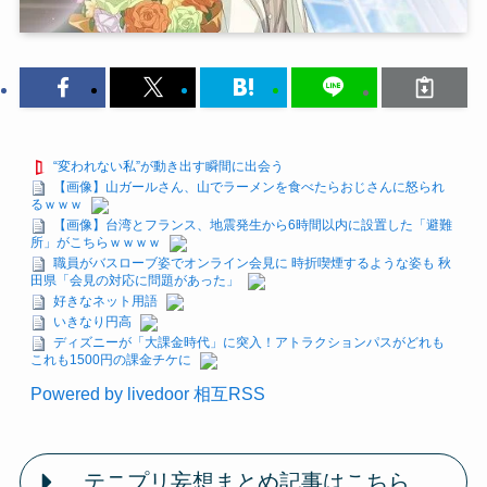
“変われない私”が動き出す瞬間に出会う
【画像】山ガールさん、山でラーメンを食べたらおじさんに怒られ
るｗｗｗ
【画像】台湾とフランス、地震発生から6時間以内に設置した「避難
所」がこちらｗｗｗｗ
職員がバスローブ姿でオンライン会見に 時折喫煙するような姿も 秋
田県「会見の対応に問題があった」
好きなネット用語
いきなり円高
ディズニーが「大課金時代」に突入！アトラクションパスがどれも
これも1500円の課金チケに
Powered by livedoor 相互RSS
テニプリ妄想まとめ記事はこちら