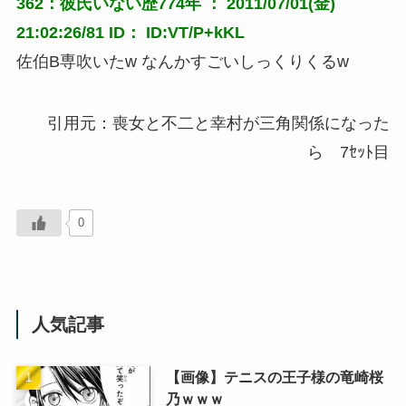
362：彼氏いない歴774年 ： 2011/07/01(金)
21:02:26/81 ID： ID:VT/P+kKL
佐伯B専吹いたw なんかすごいしっくりくるw
引用元：喪女と不二と幸村が三角関係になった
ら 7ｾｯﾄ目
0
人気記事
【画像】テニスの王子様の竜崎桜
乃ｗｗｗ