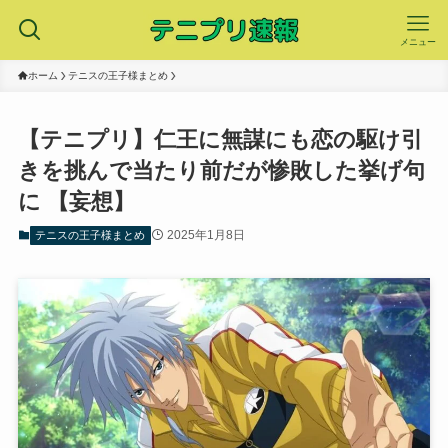
メニュー
ホーム
テニスの王子様まとめ
【テニプリ】仁王に無謀にも恋の駆け引
きを挑んで当たり前だが惨敗した挙げ句
に 【妄想】
2025年1月8日
テニスの王子様まとめ