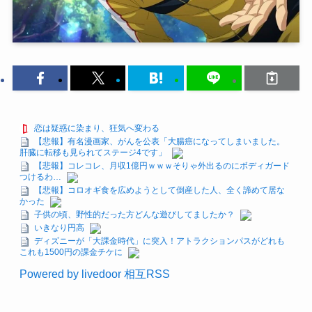
恋は疑惑に染まり、狂気へ変わる
【悲報】有名漫画家、がんを公表「大腸癌になってしまいました。
肝臓に転移も見られてステージ4です」
【悲報】コレコレ、月収1億円ｗｗｗそりゃ外出るのにボディガード
つけるわ…
【悲報】コロオギ食を広めようとして倒産した人、全く諦めて居な
かった
子供の頃、野性的だった方どんな遊びしてましたか？
いきなり円高
ディズニーが「大課金時代」に突入！アトラクションパスがどれも
これも1500円の課金チケに
Powered by livedoor 相互RSS