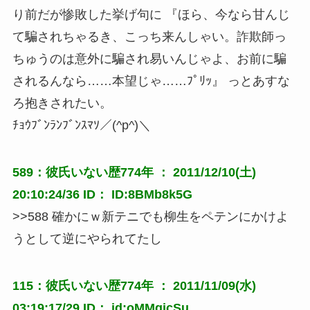
り前だが惨敗した挙げ句に 『ほら、今なら甘んじ
て騙されちゃるき、こっち来んしゃい。詐欺師っ
ちゅうのは意外に騙され易いんじゃよ、お前に騙
されるんなら……本望じゃ……ﾌﾟﾘｯ』 っとあすな
ろ抱きされたい。
ﾁｮｳﾌﾞﾝﾗﾝﾌﾞﾝｽﾏｿ／(^p^)＼
589：彼氏いない歴774年 ： 2011/12/10(土)
20:10:24/36 ID： ID:8BMb8k5G
>>588 確かにｗ新テニでも柳生をペテンにかけよ
うとして逆にやられてたし
115：彼氏いない歴774年 ： 2011/11/09(水)
03:19:17/29 ID： id:oMMgicSu