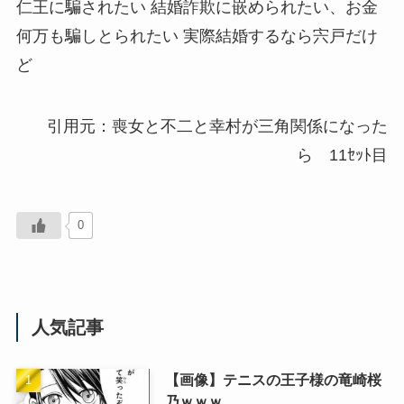
仁王に騙されたい 結婚詐欺に嵌められたい、お金
何万も騙しとられたい 実際結婚するなら宍戸だけ
ど
引用元：喪女と不二と幸村が三角関係になった
ら 11ｾｯﾄ目
0
人気記事
【画像】テニスの王子様の竜崎桜
乃ｗｗｗ