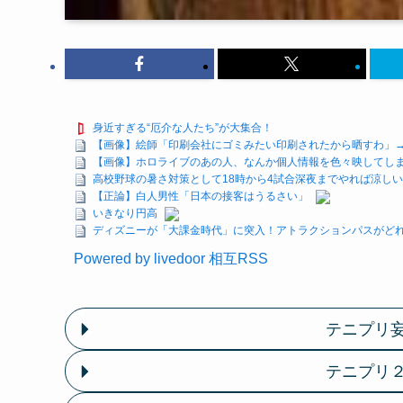
身近すぎる“厄介な人たち”が大集合！
【画像】絵師「印刷会社にゴミみたい印刷されたから晒すわ」
【画像】ホロライブのあの人、なんか個人情報を色々映してし
高校野球の暑さ対策として18時から4試合深夜までやれば涼し
【正論】白人男性「日本の接客はうるさい」
いきなり円高
ディズニーが「大課金時代」に突入！アトラクションパスがどれ
Powered by livedoor 相互RSS
テニプリ
テニプリ