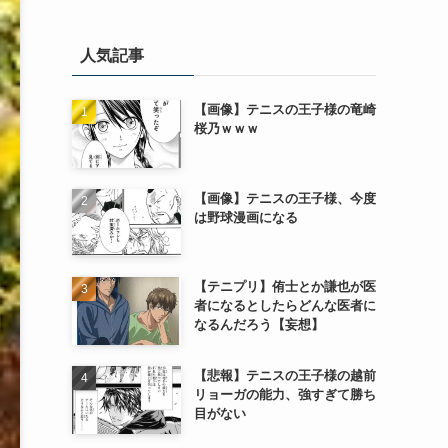
人気記事
【画像】テニスの王子様の竜崎
桜乃ｗｗｗ
【画像】テニスの王子様、今度
は野球漫画になる
【テニプリ】侑士とか謙也が医
者になるとしたらどんな医者に
なるんだろう【妄想】
【悲報】テニスの王子様の越前
リョーガの能力、強すぎて勝ち
目がない