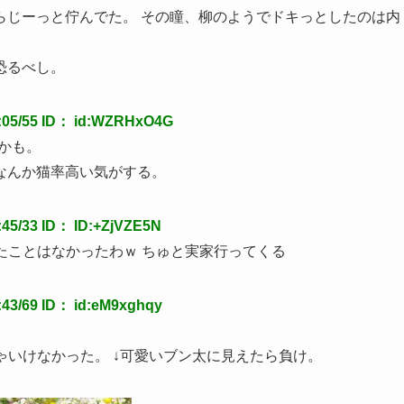
らじーっと佇んでた。 その瞳、柳のようでドキっとしたのは内
恐るべし。
05/55 ID： id:WZRHxO4G
いかも。
なんか猫率高い気がする。
5/33 ID： ID:+ZjVZE5N
したことはなかったわｗ ちゅと実家行ってくる
3/69 ID： id:eM9xghqy
ちゃいけなかった。 ↓可愛いブン太に見えたら負け。