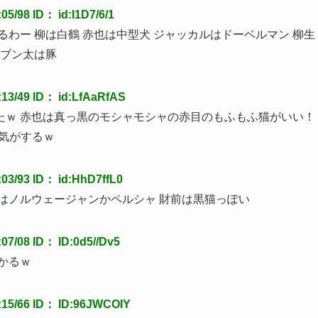
98 ID： id:I1D7/6/1
わー 柳は白鶴 赤也は中型犬 ジャッカルはドーベルマン 柳生
 ブン太は豚
3/49 ID： id:LfAaRfAS
たｗ 赤也は真っ黒のモシャモシャの赤目のもふもふ猫がいい！
る気がするｗ
/93 ID： id:HhD7ffL0
はノルウェージャンかペルシャ 財前は黒猫っぽい
/08 ID： ID:0d5//Dv5
かるｗ
5/66 ID： ID:96JWCOIY