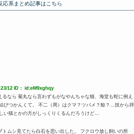
反応系まとめ記事はこちら
3/12 ID： id:eM9xghqy
えるなら 菊丸なら言わずもがなやんちゃな猫、海堂も蛇に例え
結びつかんくて。 不二（周）はクマ？ツバメ？鯨？…技から拝
人しい猫とかの方がしっくりくるんだろうけど…
ブトムシ見てたら白石を思い出した。 フクロウ放し飼いの所