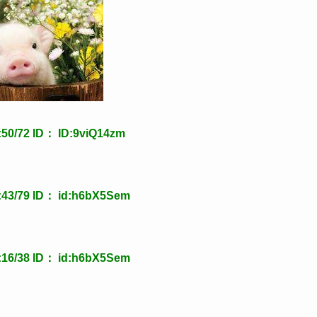
0/72 ID： ID:9viQ14zm
3/79 ID： id:h6bX5Sem
6/38 ID： id:h6bX5Sem