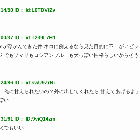
4/50 ID： id:L0TDVfZv
0/37 ID： id:T239L7H1
かが浮かんできた件 ネコに例えるなら見た目的に不二がアビシ
ジ でもソマリもロシアンブルーも犬っぽい性格らしいからそう
/86 ID： id:swU9ZrNi
つも「俺に甘えられたいの？外に出してくれたら 甘えてあげるよ
ぽい
1/61 ID： ID:9viQ14zm
犬でもいい