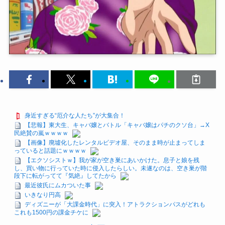
身近すぎる“厄介な人たち”が大集合！
【悲報】東大生、キャバ嬢とバトル「キャバ嬢はパチのクソ台」→X
民絶賛の嵐ｗｗｗｗ
【画像】廃墟化したレンタルビデオ屋、そのまま時が止まってしま
っていると話題にｗｗｗｗ
【エクソシストｗ】我が家が空き巣にあいかけた。息子と娘を残
し、買い物に行っていた時に侵入したらしい。未遂なのは、空き巣が階
段下に転がってて『気絶』してたから
最近彼氏にムカついた事
いきなり円高
ディズニーが「大課金時代」に突入！アトラクションパスがどれも
これも1500円の課金チケに