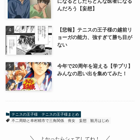
になるとしたらどんな医者になる
んだろう【妄想】
【悲報】テニスの王子様の越前リ
ョーガの能力、強すぎて勝ち目が
ない
今年で20周年を迎える【学プリ】
みんなの思い出を集めてみた！
テニスの王子様
テニスの王子様まとめ
不二周助と幸村精市で三角関係
喪女
妄想
観月はじめ
よかったらシェアしてね！