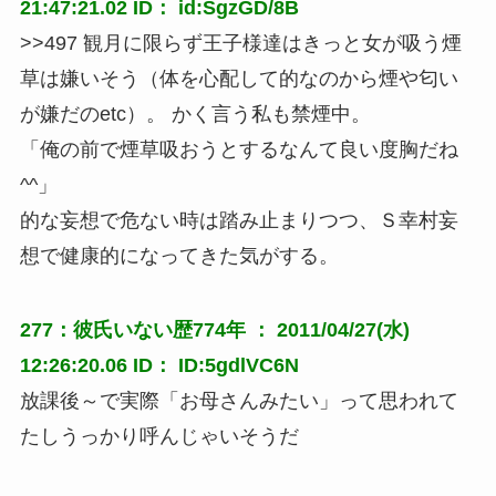
21:47:21.02 ID： id:SgzGD/8B
>>497 観月に限らず王子様達はきっと女が吸う煙
草は嫌いそう（体を心配して的なのから煙や匂い
が嫌だのetc）。 かく言う私も禁煙中。
「俺の前で煙草吸おうとするなんて良い度胸だね
^^」
的な妄想で危ない時は踏み止まりつつ、Ｓ幸村妄
想で健康的になってきた気がする。
277：彼氏いない歴774年 ： 2011/04/27(水)
12:26:20.06 ID： ID:5gdlVC6N
放課後～で実際「お母さんみたい」って思われて
たしうっかり呼んじゃいそうだ