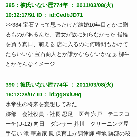
385：彼氏いない歴774年 ： 2011/03/08(火)
10:32:17/91 ID： id:CedbJD71
>>384 宝石？って思ったけど結婚10年目とかに贈
るものがあるんだ、喪女が故に知らなかった 指輪
を買う真田、萌える 店に入るのに何時間もかけて
たらいいな 宝石商人とか誰かならないかなぁ 柳生
とかそんなイメージ
390：彼氏いない歴774年 ： 2011/03/08(火)
16:12:28/07 ID： id:ggSxiU9q
氷帝生の将来を妄想してみた
跡部 会社役員→社長 忍足 医者 宍戸 テニスコ
ーチ(U-12) 向日 ダンサー 芥川 クリーニング屋
手伝い 滝 華道家 鳳 保育士か調律師 樺地 跡部の秘