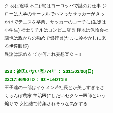
ク 葵は鳶職 不二(周)はヨーロッパで謎のお仕事 ジ
ローは大学のサークルでハマったサッカーがきっ
かけでテニスを卒業、サッカーのコーチに(生徒は
小学生) 福士ミチルはコンビニ店長 樺地は保険会社
謙也は親からの勧めで銀行員(たまに冷やかしに来
る伊達眼鏡)
異論は認める てか何これ妄想楽Ｃ～!!
333：彼氏いない歴774年 ： 2011/03/06(日)
22:17:46/90 ID： ID:+LeDT1In
王子達の一部はイケメン若社長とか美しすぎるさ
くらんぼ農家 主治医にしたいセクシー医師という
煽りで 女性誌で特集されそうな気がする