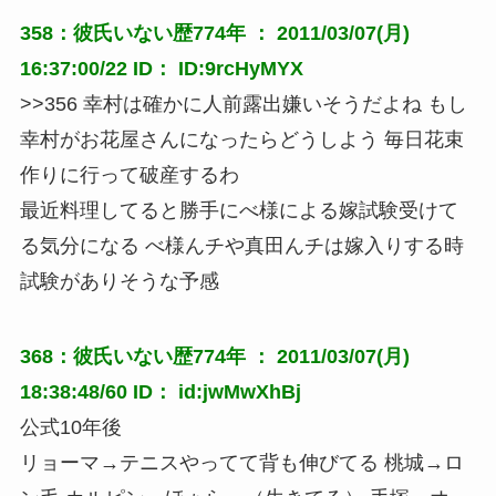
358：彼氏いない歴774年 ： 2011/03/07(月)
16:37:00/22 ID： ID:9rcHyMYX
>>356 幸村は確かに人前露出嫌いそうだよね もし
幸村がお花屋さんになったらどうしよう 毎日花束
作りに行って破産するわ
最近料理してると勝手にべ様による嫁試験受けて
る気分になる べ様んチや真田んチは嫁入りする時
試験がありそうな予感
368：彼氏いない歴774年 ： 2011/03/07(月)
18:38:48/60 ID： id:jwMwXhBj
公式10年後
リョーマ→テニスやってて背も伸びてる 桃城→ロ