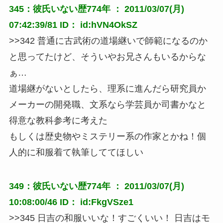
345：彼氏いない歴774年 ： 2011/03/07(月)
07:42:39/81 ID： id:hVN4OkSZ
>>342 普通に古武術の道場継いで師範になるのか
と思ってたけど、そういやお兄さんもいるからな
ぁ…
道場継がないとしたら、理系に進んだら研究員か
メーカーの開発職、文系なら学芸員か司書かなと
得意な教科参考に考えた
もしくは歴史物やミステリー系の作家とかね！個
人的に和服着て執筆しててほしい
349：彼氏いない歴774年 ： 2011/03/07(月)
10:08:00/46 ID： id:FkgVSze1
>>345 日吉の和服いいな！すごくいい！ 日吉はモ