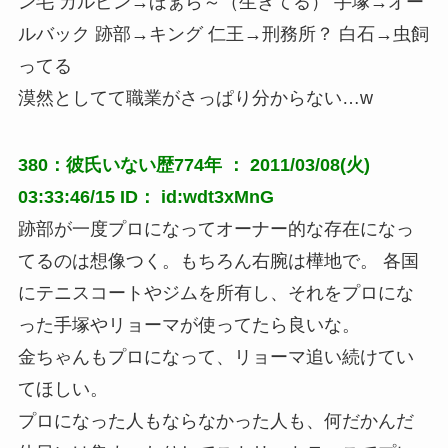
ン毛 カルピン→ほぁら～（生きてる） 手塚→オー
ルバック 跡部→キング 仁王→刑務所？ 白石→虫飼
ってる
漠然としてて職業がさっぱり分からない…w
380：彼氏いない歴774年 ： 2011/03/08(火)
03:33:46/15 ID： id:wdt3xMnG
跡部が一度プロになってオーナー的な存在になっ
てるのは想像つく。もちろん右腕は樺地で。 各国
にテニスコートやジムを所有し、それをプロにな
った手塚やリョーマが使ってたら良いな。
金ちゃんもプロになって、リョーマ追い続けてい
てほしい。
プロになった人もならなかった人も、何だかんだ