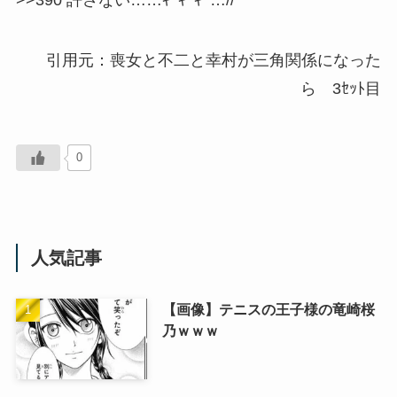
>>390 許さない……ｷﾞｷﾞｷﾞ…//
引用元：喪女と不二と幸村が三角関係になった
ら 3ｾｯﾄ目
0
人気記事
【画像】テニスの王子様の竜崎桜
乃ｗｗｗ