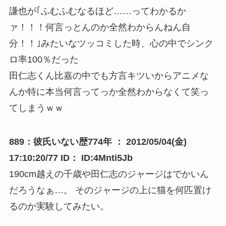
謙也が｢ふむふむなるほど……ってわかるか
ァ！！！何言っとんのか全然わからんねん自
分！！｣みたいなツッコミした時、心の中でシンク
ロ率100％だった
田仁志くん比嘉の中でも方言キツいからアニメな
んか特に本当何言ってっか全然わからなくて笑っ
てしまうｗｗ
889：彼氏いない歴774年 ： 2012/05/04(金)
17:10:20/77 ID： ID:4Mnti5Jb
190cm越えの千歳や田仁志のジャージはでかいん
だろうなぁ…。 そのジャージの上に猫を何匹置け
るのか実験してみたい。