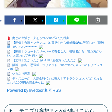
妻との生活が、夫をうつへ追い込んだ現実
【画像】台湾とフランス、地震発生から6時間以内に設置した「避難
所」がこちらｗｗｗｗ
【動画】ショートスリーパーで有名な人、視聴者から「寝た方がい
い」と言われブチギレ
【悲報】安かったからGANTZ全巻買ったんだが
阪神・熊谷、悪送球・ラリアット・追いついてスルーのトリプルコ
ンボ
いきなり円高
ディズニーが「大課金時代」に突入！アトラクションパスがどれも
これも1500円の課金チケに
Powered by livedoor 相互RSS
テニプリ妄想まとめ記事はこちら