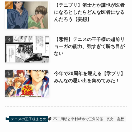
【テニプリ】侑士とか謙也が医者
になるとしたらどんな医者になる
んだろう【妄想】
【悲報】テニスの王子様の越前リ
ョーガの能力、強すぎて勝ち目が
ない
今年で20周年を迎える【学プリ】
みんなの思い出を集めてみた！
テニスの王子様まとめ
不二周助と幸村精市で三角関係
喪女
妄想