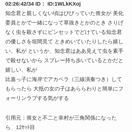
02:26:42/34 ID： ID:1WLkKXoj
知念君と親しくない頃はびびっていた喪女が 美化
委員とかで一緒になって草抜きとかのとき さりげ
なく虫を殺さずにピンセットでどけている知念君
の優しさを垣間見て ときめいていたりしたら嬉し
い、私が というか、知念君はああ見えて虫を素手
で殺せないから スプレー持ち歩いているとかだと
嬉しい、私が
比嘉っ子に海岸でアカペラ（三線演奏つき）して
もらったら 大抵の女の子はあららわりと簡単にフ
ォーリンラブする気がする
引用元：喪女と不二と幸村が三角関係になった
ら 12ｾｯﾄ目