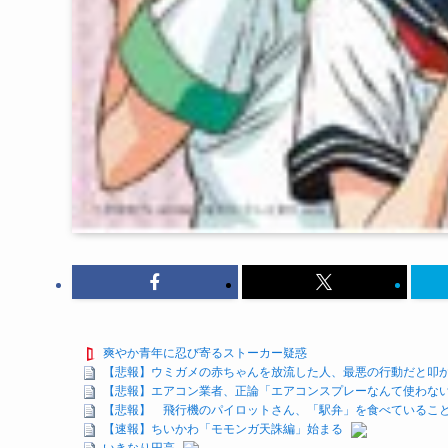
爽やか青年に忍び寄るストーカー疑惑
【悲報】ウミガメの赤ちゃんを放流した人、最悪の行動だと叩
【悲報】エアコン業者、正論「エアコンスプレーなんて使わない方
【悲報】 飛行機のパイロットさん、「駅弁」を食べているこ
【速報】ちいかわ「モモンガ天誅編」始まる