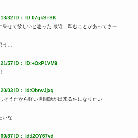
3/32 ID： ID:07gkS+SK
に乗せて欲しいと思った 最近、凹むことがあってさー
思う…
1/57 ID： ID:+OxP1VM9
！
/03 ID： id:ObnvJjxq
優しそうだから軽い世間話が出来る仲になりたい
たいな
/87 ID： id:l2OY67yd