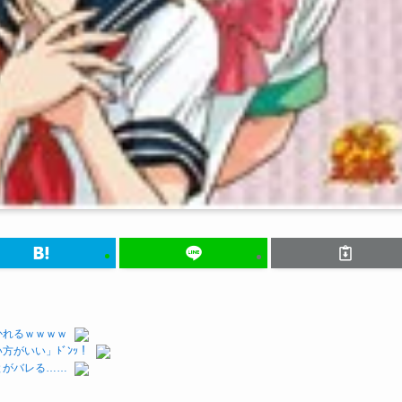
かれるｗｗｗｗ
がいい」ﾄﾞﾝｯ！
とがバレる……