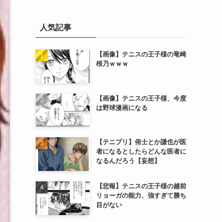
人気記事
【画像】テニスの王子様の竜崎
桜乃ｗｗｗ
【画像】テニスの王子様、今度
は野球漫画になる
【テニプリ】侑士とか謙也が医
者になるとしたらどんな医者に
なるんだろう【妄想】
【悲報】テニスの王子様の越前
リョーガの能力、強すぎて勝ち
目がない