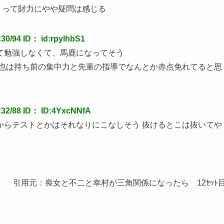
グ って財力にやや疑問は感じる
/94 ID： id:rpylhbS1
て勉強しなくて、馬鹿になってそう
赤也は持ち前の集中力と先輩の指導でなんとか赤点免れてると思
2/88 ID： ID:4YxcNNfA
からテストとかはそれなりにこなしそう 抜けるとこは抜いてや
引用元：喪女と不二と幸村が三角関係になったら 12ｾｯﾄ