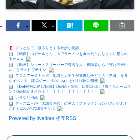
ゾッとして、ほろりとする奇妙な物語。
【画像】山ガールさん、山でラーメンを食べたらおじさんに怒られ
るｗｗｗ
【動画】ショートスリーパーで有名な人、視聴者から「寝た方がい
い」と言われブチギレ
フロムアースキッズ、地域と大学生が連携し子どもの「自育」を育
むイベント「諸福ジーク×Lifehug」を8月23日に開催
【DeNA対広島17回戦】DeNA・筒香、延長12回にサヨナラホームラ
ン！DeNAが３位浮上！！！！！！！！！！！！！！
いきなり円高
ディズニーが「大課金時代」に突入！アトラクションパスがどれも
これも1500円の課金チケに
Powered by livedoor 相互RSS