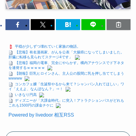
平穏が少しずつ壊れていく家族の物語。
【悲報】有名漫画家、がんを公表「大腸癌になってしまいました。
肝臓に転移も見られてステージ4です」
【悲報】福岡の電車、完全にやらかす。構内アナウンスでド下ネタ
を連発するｗｗｗｗｗ
【朗報】巨乳ヒロインさん、主人公の股間に乳を押し当ててしまう
wwwww
コンカフェ嬢「生誕祭やるから来て？シャンパン入れてほしい」ワ
イ「ええよ、なんぼなん？」⇒！
いきなり円高
ディズニーが「大課金時代」に突入！アトラクションパスがどれも
これも1500円の課金チケに
Powered by livedoor 相互RSS