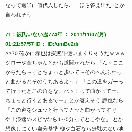
なって適当に値代入したら､･･･ほら答え出た｣とか
言われそう
71：彼氏いない歴774年 ： 2011/11/07(月)
01:21:57/57 ID： ID:/umBe2di
>>70 確かに赤也は擬態語使いまくりそうだｗｗｗ
ジローや金ちゃんとかも道聞かれたら 「ん～ここ
からたら～っとちょっと歩いて～そのへんふわっ
と曲がるとそのうちあるよ～」 「この道をガーっ
て行ったとこの角をな、バッ！って曲がってー、
ちょっと行くとあるでー」とか答えそう 謙也なら
「この道をシュッと行ってカッと曲がってすぐ
や！浪速のスピryなら4～5分ってとこやな」 とか
想像しにくい自分基準 柳や白石なら無駄のない地