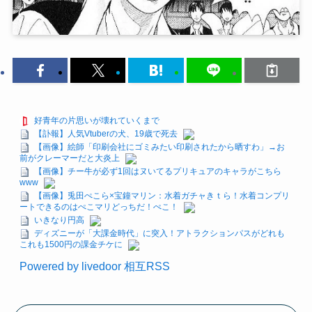
好青年の片思いが壊れていくまで
【訃報】人気Vtuberの犬、19歳で死去
【画像】絵師「印刷会社にゴミみたい印刷されたから晒すわ」→お
前がクレーマーだと大炎上
【画像】チー牛が必ず1回はヌいてるプリキュアのキャラがこちら
www
【画像】兎田ぺこら×宝鐘マリン：水着ガチャきｔら！水着コンプリ
ートできるのはぺこマリどっちだ！ぺこ！
いきなり円高
ディズニーが「大課金時代」に突入！アトラクションパスがどれも
これも1500円の課金チケに
Powered by livedoor 相互RSS