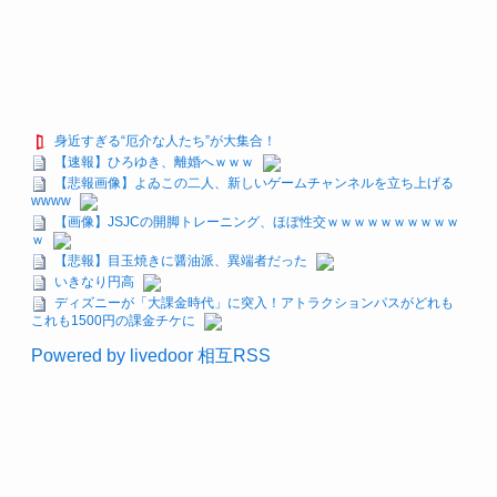
身近すぎる“厄介な人たち”が大集合！
【速報】ひろゆき、離婚へｗｗｗ
【悲報画像】よゐこの二人、新しいゲームチャンネルを立ち上げる
wwww
【画像】JSJCの開脚トレーニング、ほぼ性交ｗｗｗｗｗｗｗｗｗｗ
ｗ
【悲報】目玉焼きに醤油派、異端者だった
いきなり円高
ディズニーが「大課金時代」に突入！アトラクションパスがどれも
これも1500円の課金チケに
Powered by livedoor 相互RSS