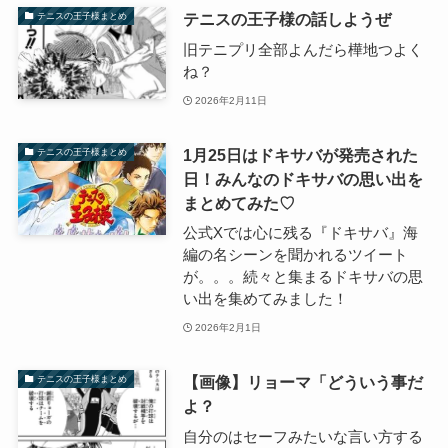
テニスの王子様の話しようぜ
テニスの王子様まとめ
旧テニプリ全部よんだら樺地つよく
ね？
2026年2月11日
1月25日はドキサバが発売された
テニスの王子様まとめ
日！みんなのドキサバの思い出を
まとめてみた♡
公式Xでは心に残る『ドキサバ』海
編の名シーンを聞かれるツイート
が。。。続々と集まるドキサバの思
い出を集めてみました！
2026年2月1日
【画像】リョーマ「どういう事だ
テニスの王子様まとめ
よ？
自分のはセーフみたいな言い方する