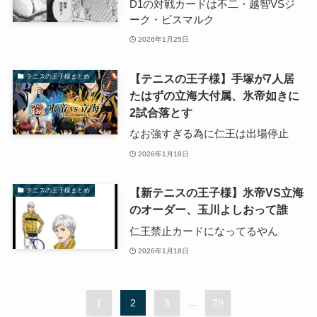
D1の対戦カードは不二・越智VSジ
ーク・ビスマルク
2026年1月25日
【テニスの王子様】手塚が7人居
テニスの王子様まとめ
たはずの立海大付属、氷帝如きに
2試合落とす
なお強すぎる為に仁王は出場停止
2026年1月18日
【新テニスの王子様】氷帝VS立海
テニスの王子様まとめ
のオーダー、玉川よしおって誰
仁王禁止カードになってるやん
2026年1月18日
1
2
3
...
29